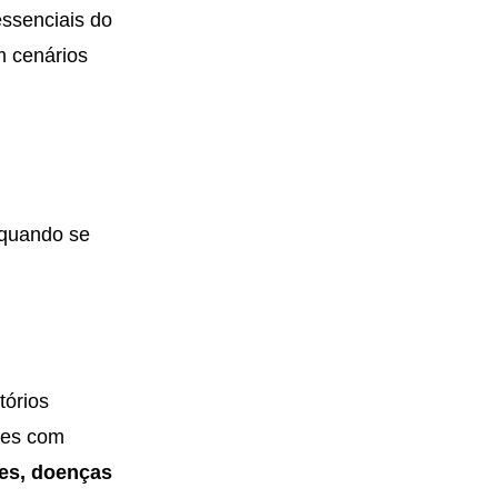
senciais do
m cenários
 quando se
tórios
ntes com
res, doenças