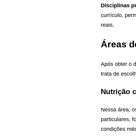
Disciplinas p
currículo, per
reais.
Áreas d
Após obter o 
trata de escol
Nutrição c
Nessa área, os
particulares, 
condições méd