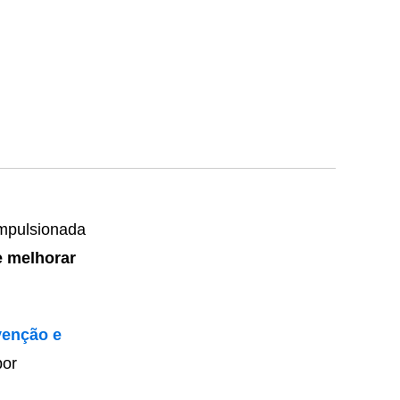
impulsionada
e melhorar
venção e
por