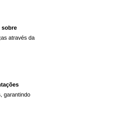
 sobre
as através da
ntações
s
, garantindo