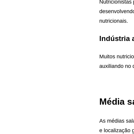
Nutricionista
desenvolvendo
nutricionais.
Indústria 
Muitos nutric
auxiliando no 
Média sa
As médias sala
e localização 