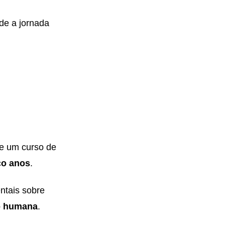
sde a jornada
de um curso de
co anos
.
ntais sobre
ão humana
.