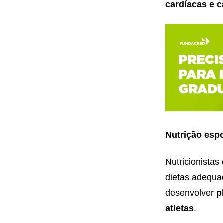
cardíacas e 
Nutrição espo
Nutricionistas
dietas adequa
desenvolver
p
atletas
.