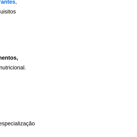
rantes
,
uisitos
mentos,
utricional.
especialização