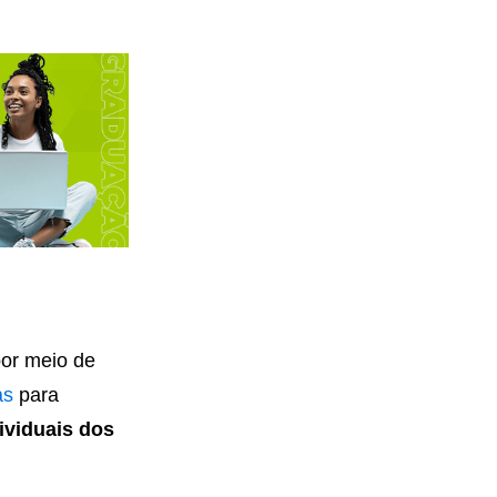
por meio de
as
para
ividuais dos