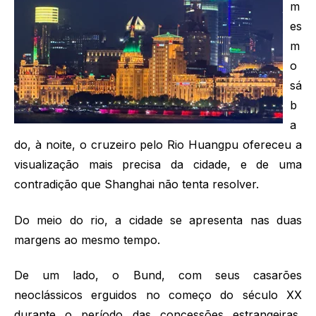
m
es
m
o
sá
b
a
do, à noite, o cruzeiro pelo Rio Huangpu ofereceu a
visualização mais precisa da cidade, e de uma
contradição que Shanghai não tenta resolver.
Do meio do rio, a cidade se apresenta nas duas
margens ao mesmo tempo.
De um lado, o Bund, com seus casarões
neoclássicos erguidos no começo do século XX
durante o período das concessões estrangeiras,