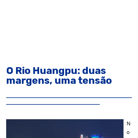
O Rio Huangpu: duas
margens, uma tensão
___________________________________________________
______________________________________
N
o